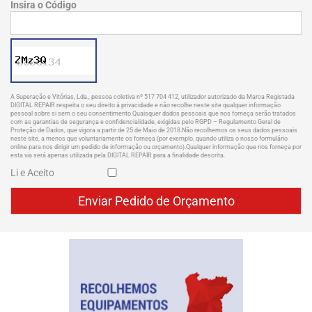
Insira o Código
A Superação e Vitórias, Lda., pessoa coletiva nº 517 704 412, utilizador autorizado da Marca Registada
DIGITAL REPAIR respeita o seu direito à privacidade e não recolhe neste site qualquer informação
pessoal sobre si sem o seu consentimento.Quaisquer dados pessoais que nos forneça serão tratados
com as garantias de segurança e confidencialidade, exigidas pelo RGPD – Regulamento Geral de
Proteção de Dados, que vigora a partir de 25 de Maio de 2018.Não recolhemos os seus dados pessoais
neste site, a menos que voluntariamente os forneça (por exemplo, quando utiliza o nosso formulário
online para nos dirigir um pedido de informação ou orçamento).Qualquer informação que nos forneça por
esta via será apenas utilizada pela DIGITAL REPAIR para a finalidade descrita.
Li e Aceito