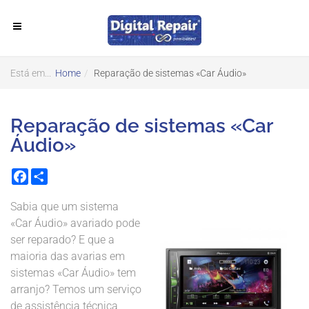
Está em...
Home
Reparação de sistemas «Car Áudio»
Reparação de sistemas «Car
Áudio»
Facebook
Share
Sabia que um sistema
«Car Áudio» avariado pode
ser reparado? E que a
maioria das avarias em
sistemas «Car Áudio» tem
arranjo? Temos um serviço
de assistência técnica