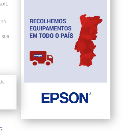
oft.
 no
 sua
do
s