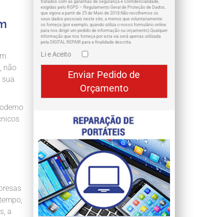
tratados com as garantias de segurança e confidencialidade,
exigidas pelo RGPD – Regulamento Geral de Proteção de Dados,
que vigora a partir de 25 de Maio de 2018.Não recolhemos os
seus dados pessoais neste site, a menos que voluntariamente
em
os forneça (por exemplo, quando utiliza o nosso formulário online
para nos dirigir um pedido de informação ou orçamento).Qualquer
informação que nos forneça por esta via será apenas utilizada
pela DIGITAL REPAIR para a finalidade descrita.
Li e Aceito
em
, não
a sua
moderno
cnicos
presas
 tempo,
s, a