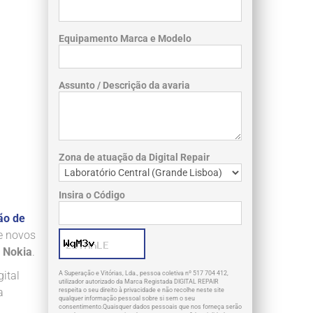
Equipamento Marca e Modelo
Assunto / Descrição da avaria
Zona de atuação da Digital Repair
Insira o Código
ão de
e novos
 Nokia
.
ital
A Superação e Vitórias, Lda., pessoa coletiva nº 517 704 412,
utilizador autorizado da Marca Registada DIGITAL REPAIR
a
respeita o seu direito à privacidade e não recolhe neste site
qualquer informação pessoal sobre si sem o seu
consentimento.Quaisquer dados pessoais que nos forneça serão