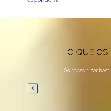
O QUE OS
Só posso dizer bem..
‹
Digital Repair