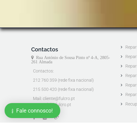
Repar
Contactos
Repar
Rua António de Sousa Pinto nº 4-A, 2805-
Precisa de ajuda? Fale connosco!
261 Almada
Repar
Contactos:
Repar
212 760 359 (rede fixa nacional)
Repar
215 500 420 (rede fixa nacional)
Repar
Mail:
cliente@fulcro.pt
Recup
comercial@fulcro.pt
Fale connosco!