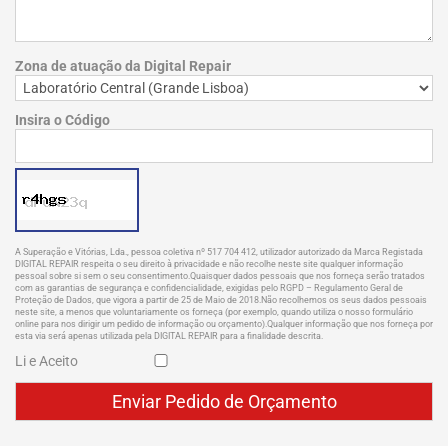
Zona de atuação da Digital Repair
Insira o Código
A Superação e Vitórias, Lda., pessoa coletiva nº 517 704 412, utilizador autorizado da Marca Registada
DIGITAL REPAIR respeita o seu direito à privacidade e não recolhe neste site qualquer informação
pessoal sobre si sem o seu consentimento.Quaisquer dados pessoais que nos forneça serão tratados
com as garantias de segurança e confidencialidade, exigidas pelo RGPD – Regulamento Geral de
Proteção de Dados, que vigora a partir de 25 de Maio de 2018.Não recolhemos os seus dados pessoais
neste site, a menos que voluntariamente os forneça (por exemplo, quando utiliza o nosso formulário
online para nos dirigir um pedido de informação ou orçamento).Qualquer informação que nos forneça por
esta via será apenas utilizada pela DIGITAL REPAIR para a finalidade descrita.
Li e Aceito