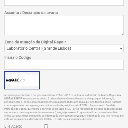
Assunto / Descrição da avaria
Zona de atuação da Digital Repair
Insira o Código
A Superação e Vitórias, Lda., pessoa coletiva nº 517 704 412, utilizador autorizado da Marca Registada
DIGITAL REPAIR respeita o seu direito à privacidade e não recolhe neste site qualquer informação
pessoal sobre si sem o seu consentimento.Quaisquer dados pessoais que nos forneça serão tratados
com as garantias de segurança e confidencialidade, exigidas pelo RGPD – Regulamento Geral de
Proteção de Dados, que vigora a partir de 25 de Maio de 2018.Não recolhemos os seus dados pessoais
neste site, a menos que voluntariamente os forneça (por exemplo, quando utiliza o nosso formulário
online para nos dirigir um pedido de informação ou orçamento).Qualquer informação que nos forneça por
esta via será apenas utilizada pela DIGITAL REPAIR para a finalidade descrita.
Li e Aceito