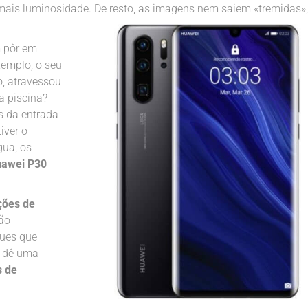
mais luminosidade. De resto, as imagens nem saiem «tremidas»,
m pôr em
xemplo, o seu
, atravessou
a piscina?
s da entrada
iver o
gua, os
uawei P30
ções de
são
ques que
, dê uma
s de