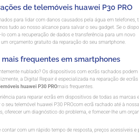
rações de telemóveis huawei P30 PRO
ados para lidar com danos causados ​​pela água em telefones, t
amos tudo ao nosso alcance para salvar o seu gadget. Se o dispo
dá-lo com a recuperação de dados e transferência para um novo
para um orçamento gratuito da reparação do seu smartphone.
s mais frequentes em smartphones
entemente nublado? Os dispositivos com ecrãs rachados podem 
elizmente, a Digital Repair é especializada na reparação de ecrãs
elemóveis huawei P30 PRO
mais frequentes.
iência para reparar ecrãs em dispositivos de todas as marcas 
r o seu telemóvel huawei P30 PROcom ecrã rachado até à noss
nos, oferecer um diagnóstico do problema, e fornecer-lhe um orç
e contar com um rápido tempo de resposta, preços acessíveis e