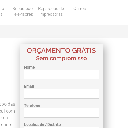
ão
Reparação
Reparação de
Outros
as
Televisores
impressoras
ORÇAMENTO GRÁTIS
Sem compromisso
Nome
Email
topo das
Telefone
pal com
reen-
também
Localidade / Distrito