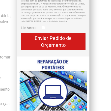
tratados com as garantias de segurança e confidencialidade,
exigidas pelo RGPD – Regulamento Geral de Proteção de Dados,
que vigora a partir de 25 de Maio de 2018.Não recolhemos os
seus dados pessoais neste site, a menos que voluntariamente
os forneça (por exemplo, quando utiliza o nosso formulário online
ablets,
para nos dirigir um pedido de informação ou orçamento).Qualquer
informação que nos forneça por esta via será apenas utilizada
sitivo
pela DIGITAL REPAIR para a finalidade descrita.
Li e Aceito
tornar
e
a
amento
 peças