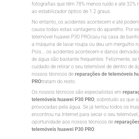
fotografias que têm 78% menos ruído e até 32% 
ao estabilizador óptico de 1.2 graus.
No entanto, os acidentes acontecem e até pode
causa todas estas vantagens do aparelho. Por e
telemóvel huawei P30 PROcaiu na casa de banho
a máquina de lavar roupa ou deu um mergulho n
Pois... os acidentes acontecem e danos derivado
de água são bastante frequentes. Felizmente, se t
cuidado de retirar o seu telemóvel de dentro de á
nossos técnicos de
reparações de telemóveis h
PRO
tratam do resto.
Os nossos técnicos são especialistas em
repara
telemóveis huawei P30 PRO
, sobretudo as que 
provocadas pela água. Se já tentou todos os tru
encontrou na Internet para secar o seu telemóvel
oportunidade aos nossos técnicos de
reparaçõe
telemóveis huawei P30 PRO
.