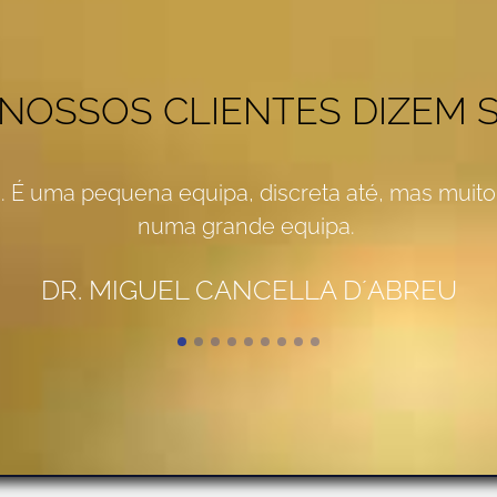
 NOSSOS CLIENTES DIZEM 
. É uma pequena equipa, discreta até, mas muito 
rnecedor há mais de 20 anos, duas situações no 
numa grande equipa.
ência dos serviços. b) A otimização dos preços.
 se junta a inegável simpatia de todo o seu staff
DR. MIGUEL CANCELLA D´ABREU
RUI MESTRE - MESTRES PUBLICIDADE