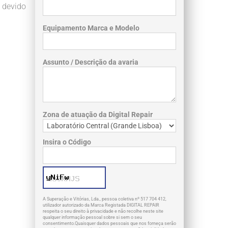
 devido
Equipamento Marca e Modelo
Assunto / Descrição da avaria
Zona de atuação da Digital Repair
Insira o Código
A Superação e Vitórias, Lda., pessoa coletiva nº 517 704 412,
utilizador autorizado da Marca Registada DIGITAL REPAIR
respeita o seu direito à privacidade e não recolhe neste site
qualquer informação pessoal sobre si sem o seu
consentimento.Quaisquer dados pessoais que nos forneça serão