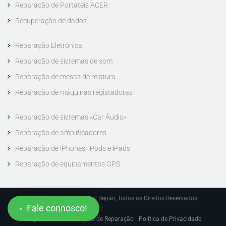
Reparação de Portáteis ACER
Recuperação de dados
Reparação Eletrónica
Digital Repair
Reparação de sistemas de som
Reparação de mesas de mistura
Reparação de máquinas registadoras
Reparação de sistemas «Car Áudio»
Precisa de ajuda? Fale connosco!
Reparação de amplificadores
Reparação de iPhones, iPods e iPads
Reparação de equipamentos GPS
Copyright © 2026 Digital Repair, Todos os Direitos Reservados
Fale connosco!
Mapa do Site
Condições de Reparação
Política de Privacidade