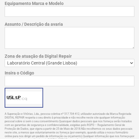
Equipamento Marca e Modelo
Assunto / Descrição da avaria
Zona de atuação da Digital Repair
Insira o Código
A Superação e Vitórias, Lda., pessoa coletiva nº 517 704 412, utilizador autorizado da Marca Registada
DIGITAL REPAIR respeita o seu direito à privacidade e não recolhe neste site qualquer informação
pessoal sobre si sem o seu consentimento.Quaisquer dados pessoais que nos forneça serão tratados
com as garantias de segurança e confidencialidade, exigidas pelo RGPD – Regulamento Geral de
Proteção de Dados, que vigora a partir de 25 de Maio de 2018.Não recolhemos os seus dados pessoais
neste site, a menos que voluntariamente os forneça (por exemplo, quando utiliza o nosso formulário
online para nos dirigir um pedido de informação ou orçamento).Qualquer informação que nos forneça por