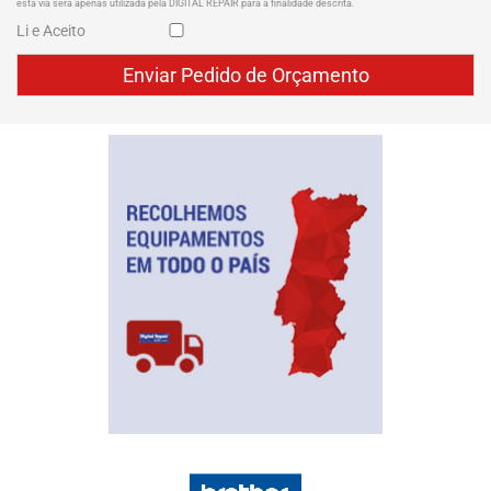
esta via será apenas utilizada pela DIGITAL REPAIR para a finalidade descrita.
Li e Aceito