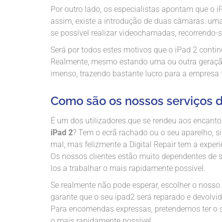
Por outro lado, os especialistas apontam que o 
assim, existe a introdução de duas câmaras: uma é
se possível realizar videochamadas, recorrendo
Será por todos estes motivos que o iPad 2 contin
Realmente, mesmo estando uma ou outra geração
imenso, trazendo bastante lucro para a empresa 
Como são os nossos serviços d
É um dos utilizadores que se rendeu aos encantos
iPad 2
? Tem o ecrã rachado ou o seu aparelho, s
mal, mas felizmente a Digital Repair tem a exper
Os nossos clientes estão muito dependentes de s
los a trabalhar o mais rapidamente possível.
Se realmente não pode esperar, escolher o nosso
garante que o seu ipad2 será reparado e devolvi
Para encomendas expressas, pretendemos ter o se
o mais rapidamente possível.