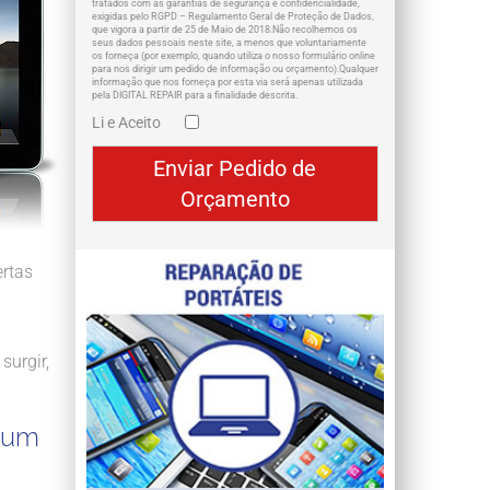
tratados com as garantias de segurança e confidencialidade,
exigidas pelo RGPD – Regulamento Geral de Proteção de Dados,
que vigora a partir de 25 de Maio de 2018.Não recolhemos os
seus dados pessoais neste site, a menos que voluntariamente
os forneça (por exemplo, quando utiliza o nosso formulário online
para nos dirigir um pedido de informação ou orçamento).Qualquer
informação que nos forneça por esta via será apenas utilizada
pela DIGITAL REPAIR para a finalidade descrita.
Li e Aceito
ertas
surgir,
e um