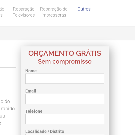
ão
Reparação
Reparação de
Outros
as
Televisores
impressoras
ORÇAMENTO GRÁTIS
Sem compromisso
Nome
Email
do do
 rápido
Telefone
sua
o
Localidade / Distrito