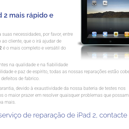
d 2 mais rápido e
 suas necessidades, por favor, entre
o cliente, que o irá ajudar de
2
é o mais completo e versátil do
tes na qualidade e na fiabilidade
lidade e paz de espírito, todas as nossas reparações estão cob
defeitos de fabrico.
antia, devido à exaustividade da nossa bateria de testes nos
os o maior prazer em resolver quaisquer problemas que possam 
iba mais.
serviço de reparação de iPad 2, contact