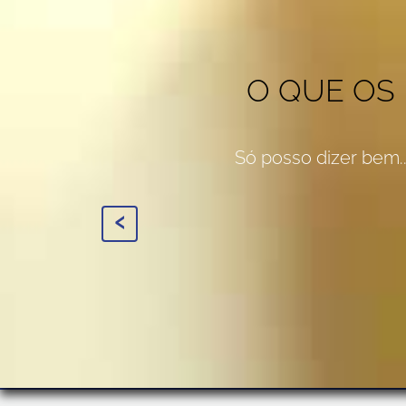
O QUE OS
Só posso dizer bem..
‹
Digital Repair