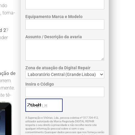
endo
, torna-
Equipamento Marca e Modelo
d 2
?
Assunto / Descrição da avaria
nder
Zona de atuação da Digital Repair
ação de
orrem
Insira o Código
vamente.
te tê-
A Superação e Vitórias, Lda., pessoa coletiva nº 517 704 412,
utilizador autorizado da Marca Registada DIGITAL REPAIR
respeita o seu direito à privacidade e não recolhe neste site
qualquer informação pessoal sobre si sem o seu
consentimento.Quaisquer dados pessoais que nos forneça serão