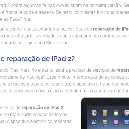
iPad 2 cobre algumas falhas que existiam na primeira versão. S
 frontal e outra é traseira. De resto, com estas funcionalidades
-se ao FaceTime.
ua a vender e a suscitar tanta necessidade de
reparação de iPa
 mais atrasado, a verdade é que o equipamento continua a ve
fundada pelo histórico Steve Jobs.
e reparação de iPad 2?
 do iPad, mas, no entanto, está a precisar de serviços de
repar
implesmente, não liga? É realmente irritante quando as coisas c
iência necessária para colocar o seu dispositivo a trabalhar no
eus dispositivos móveis e nós entendemos o quanto é importan
 serviço de
reparação de iPad 2
do no mais curto espaço de tempo.
u dispositivo electrónico reparado