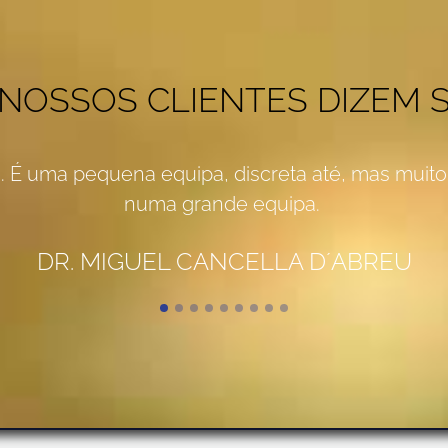
 NOSSOS CLIENTES DIZEM 
. É uma pequena equipa, discreta até, mas muito 
numa grande equipa.
DR. MIGUEL CANCELLA D´ABREU