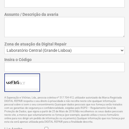
Assunto / Descrição da avaria
Zona de atuação da Digital Repair
Insira o Código
A Superação e Vitórias, Lda., pessoa coletiva nº 517 704 412, utilizador autorizado da Marca Registada
DIGITAL REPAIR respeita o seu direito à privacidade e não recolhe neste site qualquer informação
pessoal sobre si sem o seu consentimento.Quaisquer dados pessoais que nos forneça serão tratados
com as garantias de segurança e confidencialidade, exigidas pelo RGPD – Regulamento Geral de
Proteção de Dados, que vigora a partir de 25 de Maio de 2018.Não recolhemos os seus dados pessoais
neste site, a menos que voluntariamente os forneça (por exemplo, quando utiliza o nosso formulário
online para nos dirigir um pedido de informação ou orçamento).Qualquer informação que nos forneça por
esta via será apenas utilizada pela DIGITAL REPAIR para a finalidade descrita.
Li e Aceito